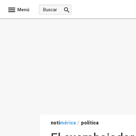
Menú
noti
mérica
/
política