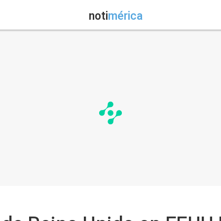
noti
mérica