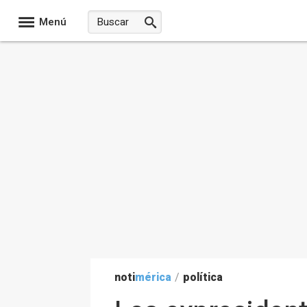
Menú
noti
mérica
/
política