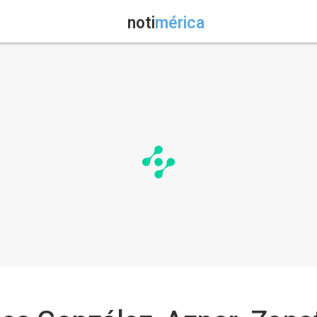
noti
mérica