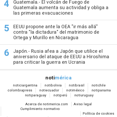
Guatemala.- El volcán de Fuego de
Guatemala aumenta su actividad y obliga a
las primeras evacuaciones
EEUU propone ante la OEA "ir más allá"
contra "la dictadura" del matrimonio de
Ortega y Murillo en Nicaragua
Japón.- Rusia afea a Japón que utilice el
aniversario del ataque de EEUU a Hiroshima
para criticar la guerra en Ucrania
noti
mérica
notici
argentina
noti
bolivia
noti
brasil
noti
chile
colombia
press
noti
ecuador
noti
méxico
noti
panama
noti
paraguay
noti
perú
noti
uruguay
Acerca de notimerica.com
Aviso legal
Cumplimiento normativo
Política de cookies