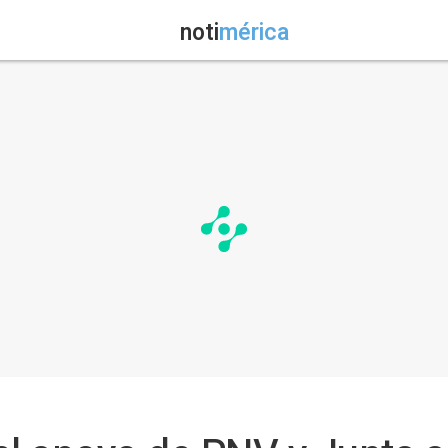
noti
mérica