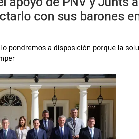
el apoyo de PNV y Junts a
actarlo con sus barones 
lo pondremos a disposición porque la solu
émper