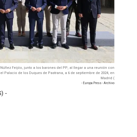
o Núñez Feijóo, junto a los barones del PP, al llegar a una reunión con
 el Palacio de los Duques de Pastrana, a 6 de septiembre de 2024, en
Madrid (
- Europa Press - Archivo
) -