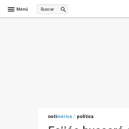
Menú
noti
mérica
/
política