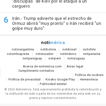
"disculpas" de Kiev por el ataque a un
carguero
Irán.- Trump advierte que el estrecho de
Ormuz abrirá "muy pronto" o Irán recibirá "un
golpe muy duro"
noti
mérica
notici
argentina
noti
bolivia
noti
brasil
noti
chile
colombia
press
noti
ecuador
noti
méxico
noti
panama
noti
paraguay
noti
perú
noti
uruguay
Acerca de notimerica.com
Aviso legal
Cumplimiento normativo
Política de cookies
Política de privacidad
Kiosko Google Play
Hemeroteca
Publicidad estatal
© 2026 Notimérica.
Está expresamente prohibida la redistribución y
la redifusión de todo o parte de los contenidos de esta web sin su
previo y expreso consentimiento.