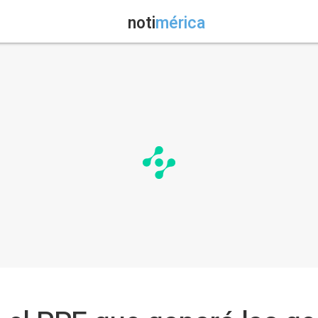
noti
mérica