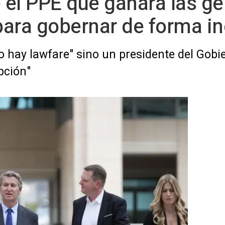
e el PPE que ganará las g
ara gobernar de forma in
hay lawfare" sino un presidente del Gobier
pción"