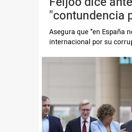
Feijóo dice ant
"contundencia p
Asegura que "en España no 
internacional por su corru