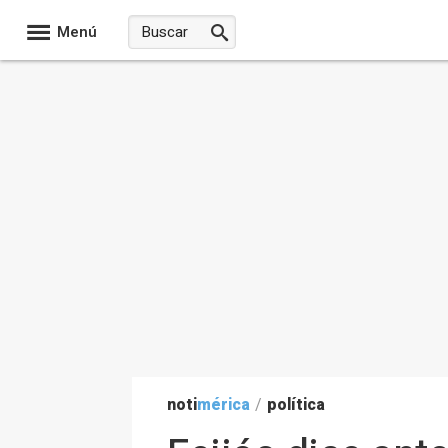
Menú
noti
mérica
/
política