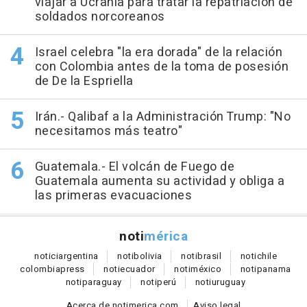
viajar a Ucrania para tratar la repatriación de
soldados norcoreanos
Israel celebra "la era dorada" de la relación
con Colombia antes de la toma de posesión
de De la Espriella
Irán.- Qalibaf a la Administración Trump: "No
necesitamos más teatro"
Guatemala.- El volcán de Fuego de
Guatemala aumenta su actividad y obliga a
las primeras evacuaciones
noti
mérica
notici
argentina
noti
bolivia
noti
brasil
noti
chile
colombia
press
noti
ecuador
noti
méxico
noti
panama
noti
paraguay
noti
perú
noti
uruguay
Acerca de notimerica.com
Aviso legal