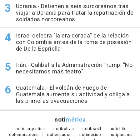
Ucrania.- Detienen a seis surcoreanos tras
viajar a Ucrania para tratar la repatriación de
soldados norcoreanos
Israel celebra "la era dorada" de la relación
con Colombia antes de la toma de posesión
de De la Espriella
Irán.- Qalibaf a la Administración Trump: "No
necesitamos más teatro"
Guatemala.- El volcán de Fuego de
Guatemala aumenta su actividad y obliga a
las primeras evacuaciones
noti
mérica
notici
argentina
noti
bolivia
noti
brasil
noti
chile
colombia
press
noti
ecuador
noti
méxico
noti
panama