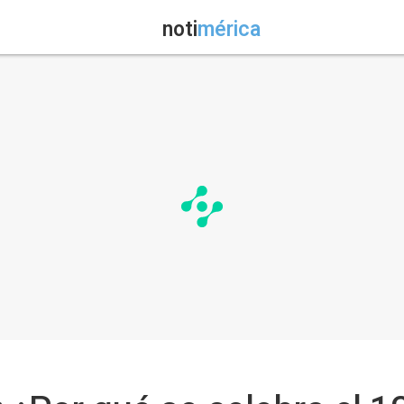
noti
mérica