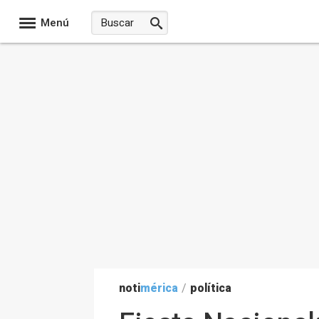
Menú
noti
mérica
/
política