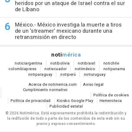
heridos por un ataque de Israel contra el sur
de Líbano
México.- México investiga la muerte a tiros
de un 'streamer' mexicano durante una
retransmisión en directo
noti
mérica
notici
argentina
noti
bolivia
noti
brasil
noti
chile
colombia
press
noti
ecuador
noti
méxico
noti
panama
noti
paraguay
noti
perú
noti
uruguay
Acerca de notimerica.com
Aviso legal
Cumplimiento normativo
Política de cookies
Política de privacidad
Kiosko Google Play
Hemeroteca
Publicidad estatal
© 2026 Notimérica.
Está expresamente prohibida la redistribución y
la redifusión de todo o parte de los contenidos de esta web sin su
previo y expreso consentimiento.