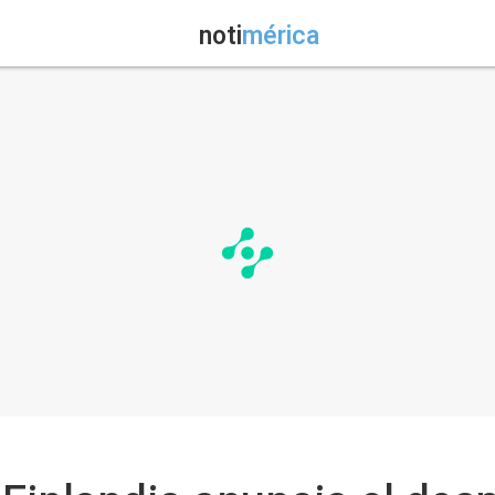
noti
mérica