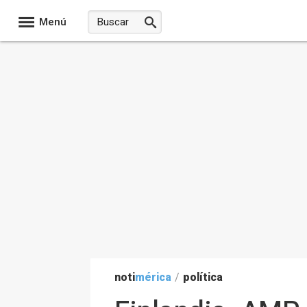
Menú
noti
mérica
/
política