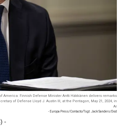
s of America: Finnish Defense Minister Antti Häkkänen delivers remarks
retary of Defense Lloyd J. Austin III, at the Pentagon, May 21, 2024, in
Ar
- Europa Press/Contacto/Tsgt. Jack Sanders/Dod
) -