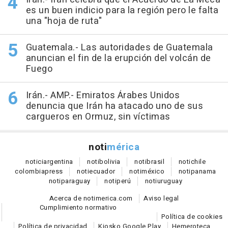
es un buen indicio para la región pero le falta
una "hoja de ruta"
Guatemala.- Las autoridades de Guatemala
anuncian el fin de la erupción del volcán de
Fuego
Irán.- AMP.- Emiratos Árabes Unidos
denuncia que Irán ha atacado uno de sus
cargueros en Ormuz, sin víctimas
noti
mérica
notici
argentina
noti
bolivia
noti
brasil
noti
chile
colombia
press
noti
ecuador
noti
méxico
noti
panama
noti
paraguay
noti
perú
noti
uruguay
Acerca de notimerica.com
Aviso legal
Cumplimiento normativo
Política de cookies
Política de privacidad
Kiosko Google Play
Hemeroteca