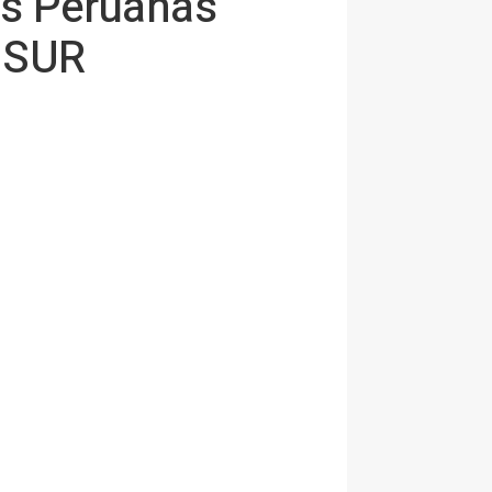
as Peruanas
ISUR