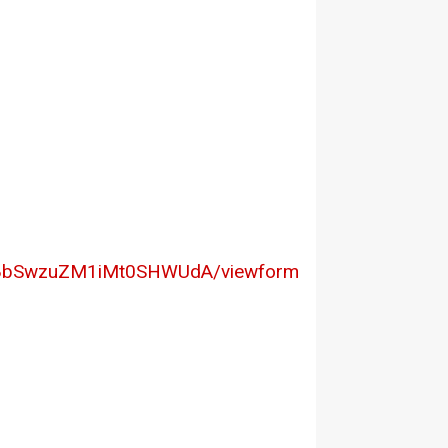
Se8bSwzuZM1iMt0SHWUdA/viewform