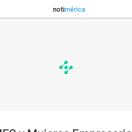
noti
mérica