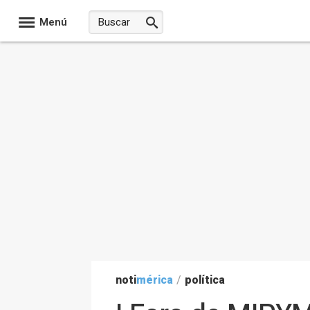
Menú
noti
mérica
/
política