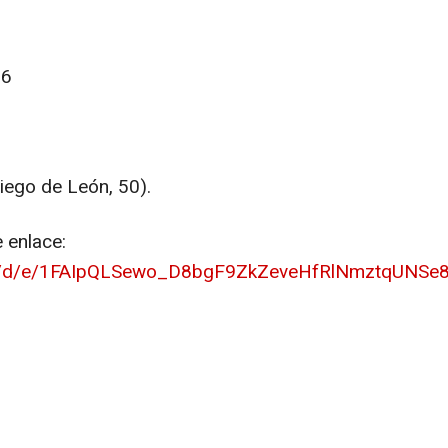
26
iego de León, 50).
e enlace:
rms/d/e/1FAIpQLSewo_D8bgF9ZkZeveHfRlNmztqUN