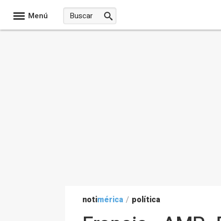
Menú
noti
mérica
/
política