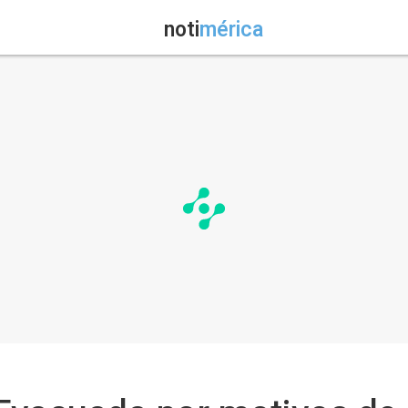
noti
mérica