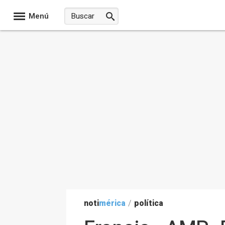
Menú
noti
mérica
/
política