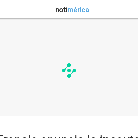
noti
mérica