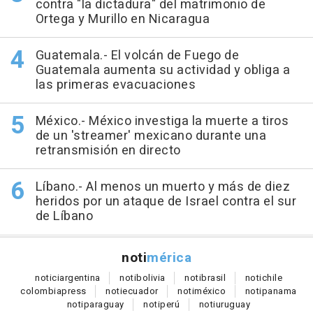
contra "la dictadura" del matrimonio de
Ortega y Murillo en Nicaragua
Guatemala.- El volcán de Fuego de
Guatemala aumenta su actividad y obliga a
las primeras evacuaciones
México.- México investiga la muerte a tiros
de un 'streamer' mexicano durante una
retransmisión en directo
Líbano.- Al menos un muerto y más de diez
heridos por un ataque de Israel contra el sur
de Líbano
noti
mérica
notici
argentina
noti
bolivia
noti
brasil
noti
chile
colombia
press
noti
ecuador
noti
méxico
noti
panama
noti
paraguay
noti
perú
noti
uruguay