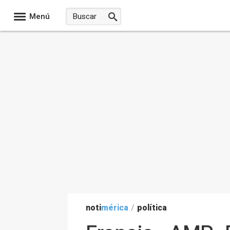
Menú
noti
mérica
/
política