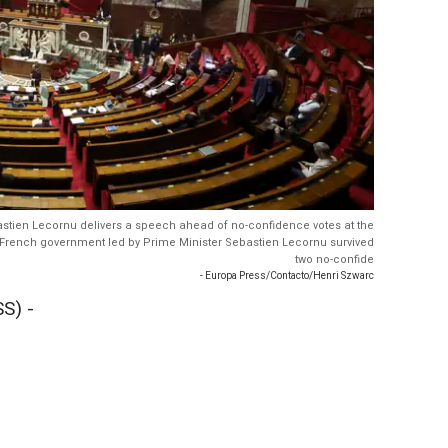
bastien Lecornu delivers a speech ahead of no-confidence votes at the
e French government led by Prime Minister Sebastien Lecornu survived
two no-confide
- Europa Press/Contacto/Henri Szwarc
S) -