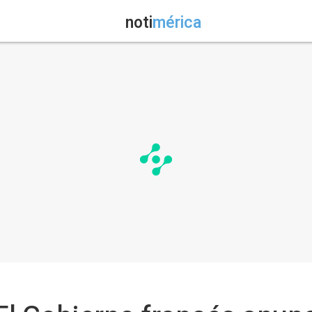
noti
mérica