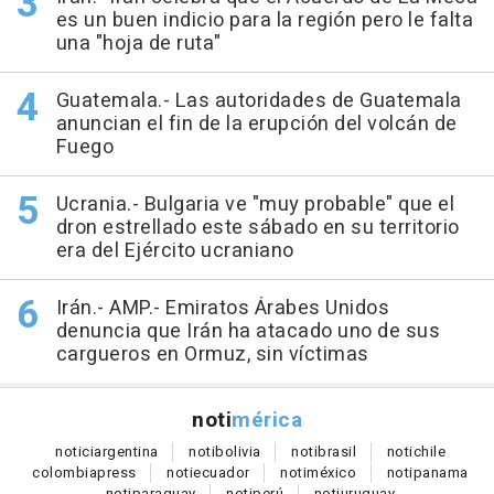
es un buen indicio para la región pero le falta
una "hoja de ruta"
Guatemala.- Las autoridades de Guatemala
anuncian el fin de la erupción del volcán de
Fuego
Ucrania.- Bulgaria ve "muy probable" que el
dron estrellado este sábado en su territorio
era del Ejército ucraniano
Irán.- AMP.- Emiratos Árabes Unidos
denuncia que Irán ha atacado uno de sus
cargueros en Ormuz, sin víctimas
noti
mérica
notici
argentina
noti
bolivia
noti
brasil
noti
chile
colombia
press
noti
ecuador
noti
méxico
noti
panama
noti
paraguay
noti
perú
noti
uruguay