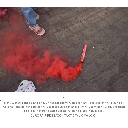
May 30, 2026, London, England, United Kingdom: A smoke flare is tossed on the ground as
Arsenal fans gather outside the Emirates Stadium ahead of the Champions League football
final against Paris Saint-Germain, taking place in Budapest.
- EUROPA PRESS/CONTACTO/VUK VALCIC