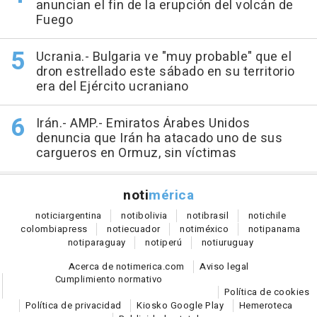
anuncian el fin de la erupción del volcán de
Fuego
Ucrania.- Bulgaria ve "muy probable" que el
dron estrellado este sábado en su territorio
era del Ejército ucraniano
Irán.- AMP.- Emiratos Árabes Unidos
denuncia que Irán ha atacado uno de sus
cargueros en Ormuz, sin víctimas
noti
mérica
notici
argentina
noti
bolivia
noti
brasil
noti
chile
colombia
press
noti
ecuador
noti
méxico
noti
panama
noti
paraguay
noti
perú
noti
uruguay
Acerca de notimerica.com
Aviso legal
Cumplimiento normativo
Política de cookies
Política de privacidad
Kiosko Google Play
Hemeroteca