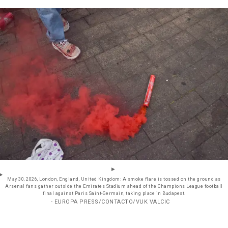
May 30, 2026, London, England, United Kingdom: A smoke flare is tossed on the ground as
Arsenal fans gather outside the Emirates Stadium ahead of the Champions League football
final against Paris Saint-Germain, taking place in Budapest.
- EUROPA PRESS/CONTACTO/VUK VALCIC