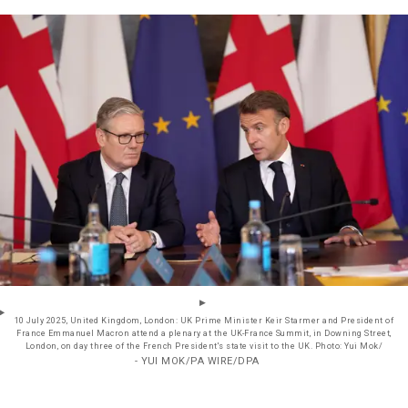
10 July 2025, United Kingdom, London: UK Prime Minister Keir Starmer and President of
France Emmanuel Macron attend a plenary at the UK-France Summit, in Downing Street,
London, on day three of the French President's state visit to the UK. Photo: Yui Mok/
- YUI MOK/PA WIRE/DPA