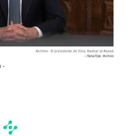
Archivo - El presidente de Siria, Bashar al Assad
- -/Sana/Dpa - Archivo
 -