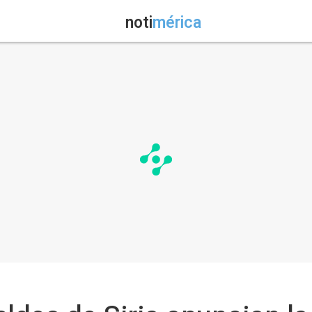
noti
mérica