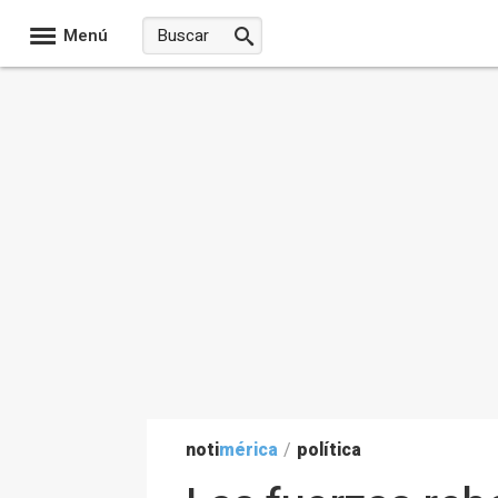
Menú
noti
mérica
/
política