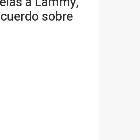
selas a Lammy,
 acuerdo sobre