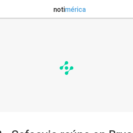
noti
mérica