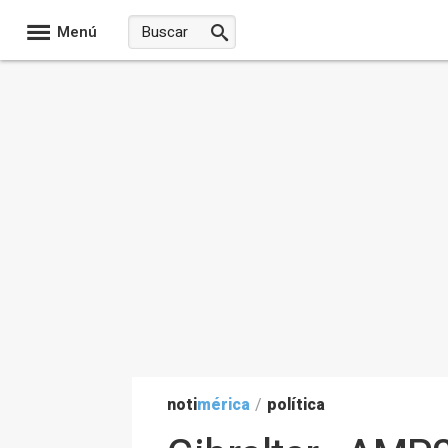
Menú
noti
mérica
/
política