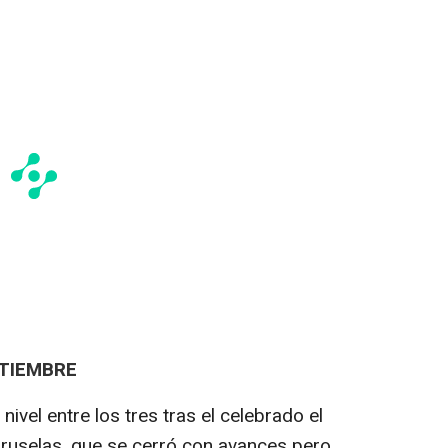
PTIEMBRE
nivel entre los tres tras el celebrado el
uselas, que se cerró con avances pero