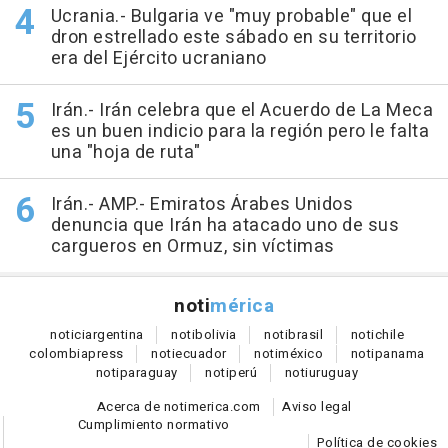
Ucrania.- Bulgaria ve "muy probable" que el
dron estrellado este sábado en su territorio
era del Ejército ucraniano
Irán.- Irán celebra que el Acuerdo de La Meca
es un buen indicio para la región pero le falta
una "hoja de ruta"
Irán.- AMP.- Emiratos Árabes Unidos
denuncia que Irán ha atacado uno de sus
cargueros en Ormuz, sin víctimas
noti
mérica
notici
argentina
noti
bolivia
noti
brasil
noti
chile
colombia
press
noti
ecuador
noti
méxico
noti
panama
noti
paraguay
noti
perú
noti
uruguay
Acerca de notimerica.com
Aviso legal
Cumplimiento normativo
Política de cookies