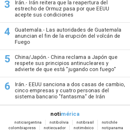
Irán.- Irán reitera que la reapertura del
estrecho de Ormuz pasa por que EEUU
acepte sus condiciones
Guatemala.- Las autoridades de Guatemala
anuncian el fin de la erupción del volcán de
Fuego
China/Japón.- China reclama a Japón que
respete sus principios antinucleares y
advierte de que está "jugando con fuego"
Irán.- EEUU sanciona a dos casas de cambio,
cinco empresas y cuatro personas del
sistema bancario "fantasma" de Irán
noti
mérica
notici
argentina
noti
bolivia
noti
brasil
noti
chile
colombia
press
noti
ecuador
noti
méxico
noti
panama