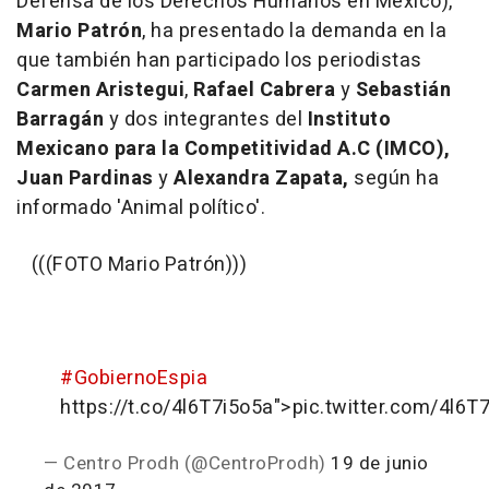
Defensa de los Derechos Humanos en México),
Mario Patrón
, ha presentado la demanda en la
que también han participado los periodistas
Carmen Aristegui
,
Rafael Cabrera
y
Sebastián
Barragán
y dos integrantes del
Instituto
Mexicano para la Competitividad A.C (IMCO),
Juan Pardinas
y
Alexandra Zapata,
según ha
informado 'Animal político'.
(((FOTO Mario Patrón)))
#GobiernoEspia
https://t.co/4l6T7i5o5a">pic.twitter.com/4l6T
— Centro Prodh (@CentroProdh)
19 de junio