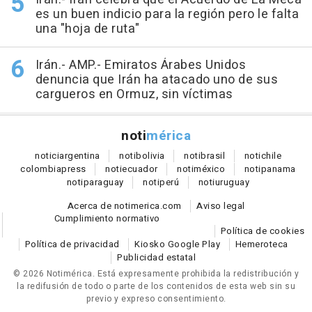
es un buen indicio para la región pero le falta
una "hoja de ruta"
Irán.- AMP.- Emiratos Árabes Unidos
denuncia que Irán ha atacado uno de sus
cargueros en Ormuz, sin víctimas
noti
mérica
notici
argentina
noti
bolivia
noti
brasil
noti
chile
colombia
press
noti
ecuador
noti
méxico
noti
panama
noti
paraguay
noti
perú
noti
uruguay
Acerca de notimerica.com
Aviso legal
Cumplimiento normativo
Política de cookies
Política de privacidad
Kiosko Google Play
Hemeroteca
Publicidad estatal
© 2026 Notimérica.
Está expresamente prohibida la redistribución y
la redifusión de todo o parte de los contenidos de esta web sin su
previo y expreso consentimiento.