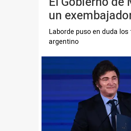
El Gobierno de M
un exembajador
Laborde puso en duda los t
argentino