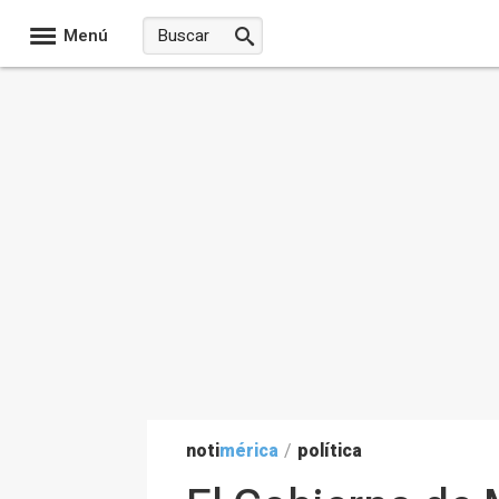
Menú
noti
mérica
/
política