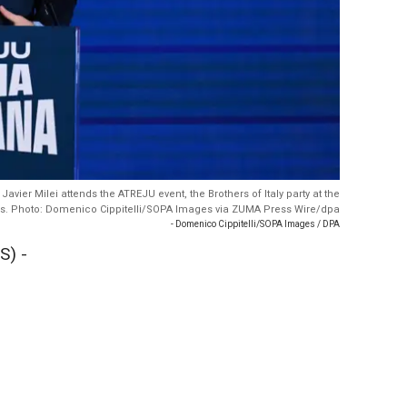
avier Milei attends the ATREJU event, the Brothers of Italy party at the
s. Photo: Domenico Cippitelli/SOPA Images via ZUMA Press Wire/dpa
- Domenico Cippitelli/SOPA Images / DPA
S) -