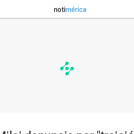
noti
mérica