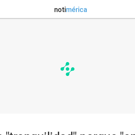
noti
mérica