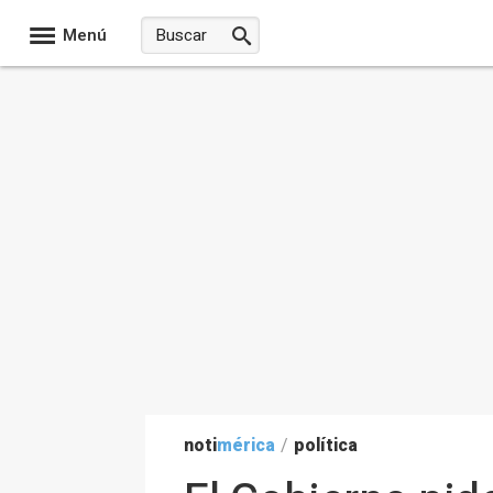
Menú
noti
mérica
/
política