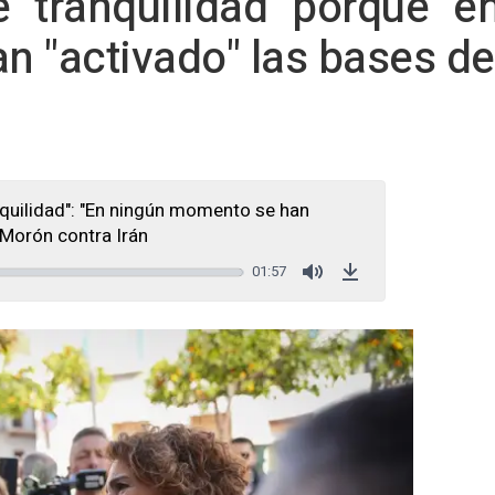
e "tranquilidad" porque "e
 "activado" las bases de
quilidad": "En ningún momento se han
 Morón contra Irán
01:57
Mute
Download