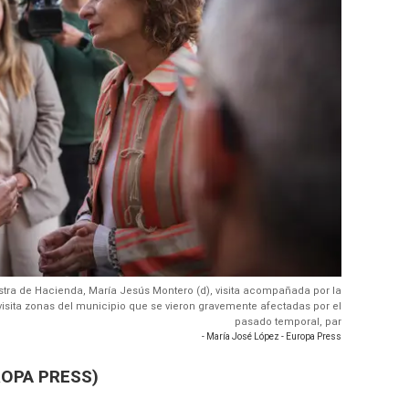
stra de Hacienda, María Jesús Montero (d), visita acompañada por la
 visita zonas del municipio que se vieron gravemente afectadas por el
pasado temporal, par
- María José López - Europa Press
ROPA PRESS)