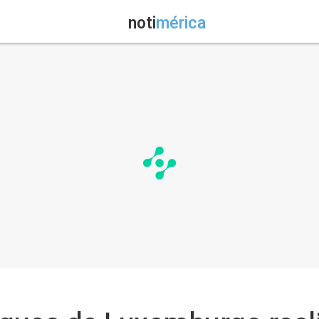
noti
mérica