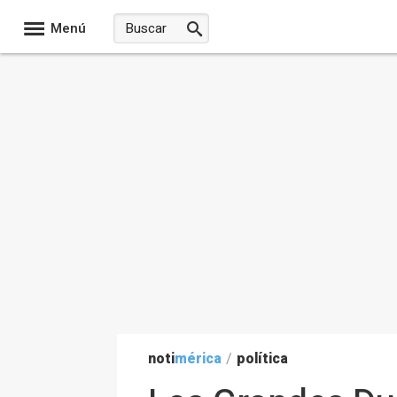
Menú
noti
mérica
/
política