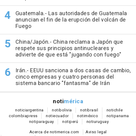
Guatemala.- Las autoridades de Guatemala
anuncian el fin de la erupción del volcán de
Fuego
China/Japón.- China reclama a Japón que
respete sus principios antinucleares y
advierte de que está "jugando con fuego"
Irán.- EEUU sanciona a dos casas de cambio,
cinco empresas y cuatro personas del
sistema bancario "fantasma" de Irán
noti
mérica
notici
argentina
noti
bolivia
noti
brasil
noti
chile
colombia
press
noti
ecuador
noti
méxico
noti
panama
noti
paraguay
noti
perú
noti
uruguay
Acerca de notimerica.com
Aviso legal