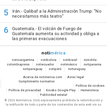
Irán.- Qalibaf a la Administración Trump: "No
necesitamos más teatro"
Guatemala.- El volcán de Fuego de
Guatemala aumenta su actividad y obliga a
las primeras evacuaciones
noti
mérica
notici
argentina
noti
bolivia
noti
brasil
noti
chile
colombia
press
noti
ecuador
noti
méxico
noti
panama
noti
paraguay
noti
perú
noti
uruguay
Acerca de notimerica.com
Aviso legal
Cumplimiento normativo
Política de cookies
Política de privacidad
Kiosko Google Play
Hemeroteca
Publicidad estatal
© 2026 Notimérica.
Está expresamente prohibida la redistribución y
la redifusión de todo o parte de los contenidos de esta web sin su