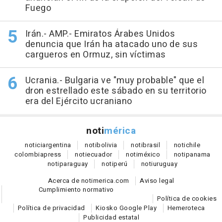
Fuego
Irán.- AMP.- Emiratos Árabes Unidos
denuncia que Irán ha atacado uno de sus
cargueros en Ormuz, sin víctimas
Ucrania.- Bulgaria ve "muy probable" que el
dron estrellado este sábado en su territorio
era del Ejército ucraniano
noti
mérica
notici
argentina
noti
bolivia
noti
brasil
noti
chile
colombia
press
noti
ecuador
noti
méxico
noti
panama
noti
paraguay
noti
perú
noti
uruguay
Acerca de notimerica.com
Aviso legal
Cumplimiento normativo
Política de cookies
Política de privacidad
Kiosko Google Play
Hemeroteca
Publicidad estatal