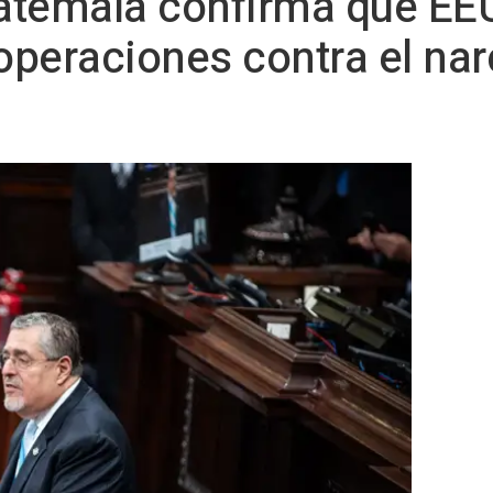
atemala confirma que EE
 operaciones contra el nar