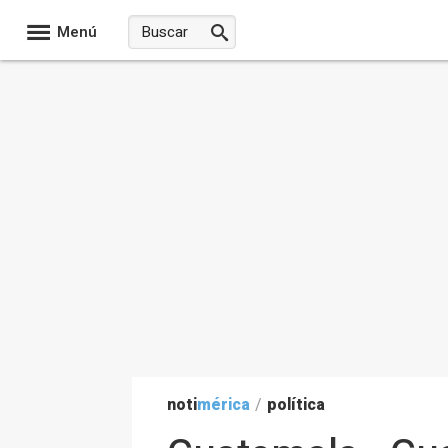
Menú
noti
mérica
/
política