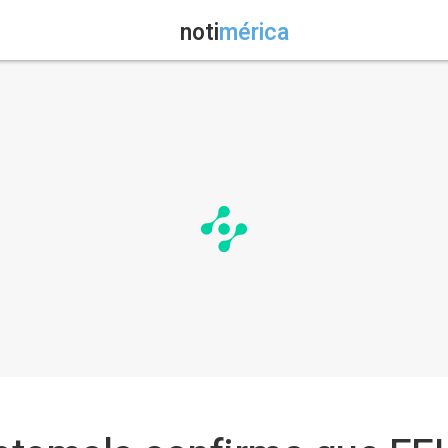
noti
mérica