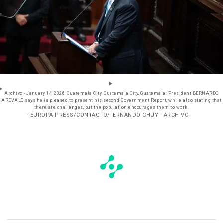
Archivo - January 14, 2026, Guatemala City, Guatemala City, Guatemala: President BERNARDO
AREVALO says he is pleased to present his second Government Report, while also stating that
there are challenges, but the population encourages them to work.
- EUROPA PRESS/CONTACTO/FERNANDO CHUY - ARCHIVO