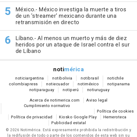
México.- México investiga la muerte a tiros
de un 'streamer' mexicano durante una
retransmisión en directo
Líbano.- Al menos un muerto y más de diez
heridos por un ataque de Israel contra el sur
de Líbano
noti
mérica
notici
argentina
noti
bolivia
noti
brasil
noti
chile
colombia
press
noti
ecuador
noti
méxico
noti
panama
noti
paraguay
noti
perú
noti
uruguay
Acerca de notimerica.com
Aviso legal
Cumplimiento normativo
Política de cookies
Política de privacidad
Kiosko Google Play
Hemeroteca
Publicidad estatal
© 2026 Notimérica.
Está expresamente prohibida la redistribución y
la redifusión de todo o parte de los contenidos de esta web sin su