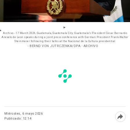
Archivo - 17 March 2026, Guatemala, Guatemala City: Guatemala's President Cesar Bernardo
Arevalo de Leon speaks during a joint press conference with German President Frank-Walter
Steinmeier following their talks at the Nacional de la Cultura presidential
- BERND VON JUTRCZENKA/DPA - ARCHIVO
Miércoles, 6 mayo 2026
Publicado: 12:14
Abri