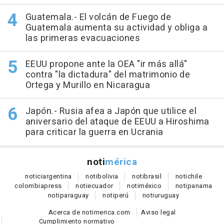
Guatemala.- El volcán de Fuego de
Guatemala aumenta su actividad y obliga a
las primeras evacuaciones
EEUU propone ante la OEA "ir más allá"
contra "la dictadura" del matrimonio de
Ortega y Murillo en Nicaragua
Japón.- Rusia afea a Japón que utilice el
aniversario del ataque de EEUU a Hiroshima
para criticar la guerra en Ucrania
noti
mérica
notici
argentina
noti
bolivia
noti
brasil
noti
chile
colombia
press
noti
ecuador
noti
méxico
noti
panama
noti
paraguay
noti
perú
noti
uruguay
Acerca de notimerica.com
Aviso legal
Cumplimiento normativo