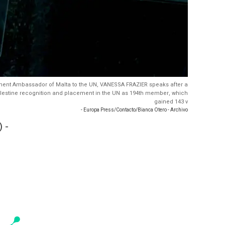
anent Ambassador of Malta to the UN, VANESSA FRAZIER speaks after a
Palestine recognition and placement in the UN as 194th member, which
gained 143 v
- Europa Press/Contacto/Bianca Otero - Archivo
 -