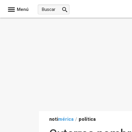
Menú
noti
mérica
/
política