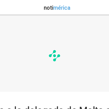
noti
mérica