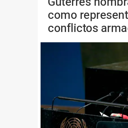
Guterres nombra
como representa
conflictos arm