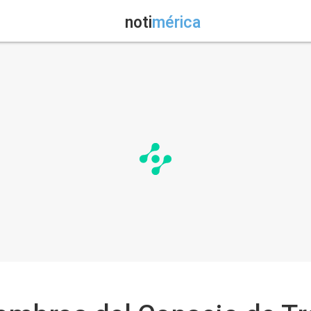
noti
mérica