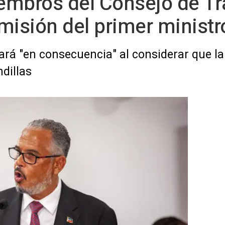
iembros del Consejo de Tr
imisión del primer ministr
rá "en consecuencia" al considerar que la 
ndillas