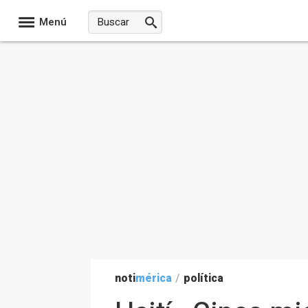
Menú
noti
mérica
/
política