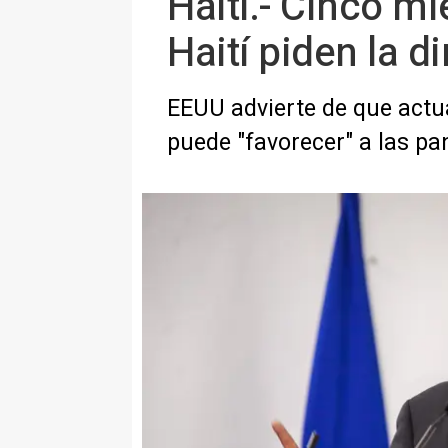
Haití.- Cinco m
Haití piden la d
EEUU advierte de que actua
puede "favorecer" a las pa