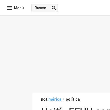
Menú
noti
mérica
/
política