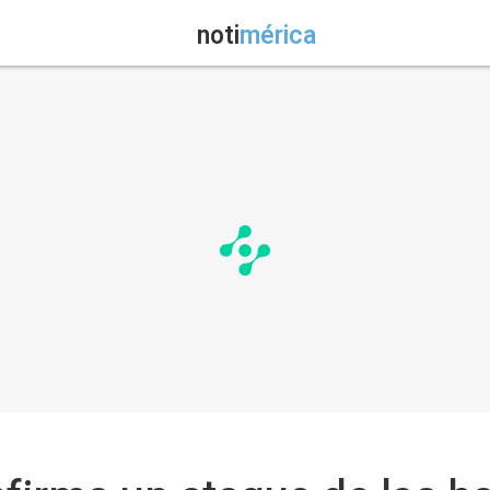
noti
mérica