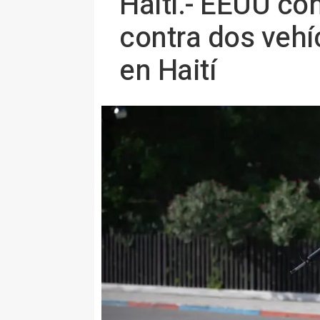
Haití.- EEUU co
contra dos veh
en Haití