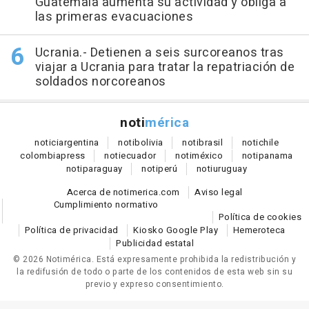
Guatemala aumenta su actividad y obliga a
las primeras evacuaciones
Ucrania.- Detienen a seis surcoreanos tras
viajar a Ucrania para tratar la repatriación de
soldados norcoreanos
noti
mérica
notici
argentina
noti
bolivia
noti
brasil
noti
chile
colombia
press
noti
ecuador
noti
méxico
noti
panama
noti
paraguay
noti
perú
noti
uruguay
Acerca de notimerica.com
Aviso legal
Cumplimiento normativo
Política de cookies
Política de privacidad
Kiosko Google Play
Hemeroteca
Publicidad estatal
© 2026 Notimérica.
Está expresamente prohibida la redistribución y
la redifusión de todo o parte de los contenidos de esta web sin su
previo y expreso consentimiento.