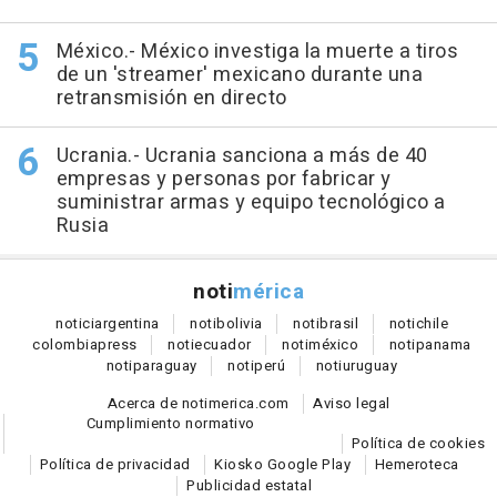
México.- México investiga la muerte a tiros
de un 'streamer' mexicano durante una
retransmisión en directo
Ucrania.- Ucrania sanciona a más de 40
empresas y personas por fabricar y
suministrar armas y equipo tecnológico a
Rusia
noti
mérica
notici
argentina
noti
bolivia
noti
brasil
noti
chile
colombia
press
noti
ecuador
noti
méxico
noti
panama
noti
paraguay
noti
perú
noti
uruguay
Acerca de notimerica.com
Aviso legal
Cumplimiento normativo
Política de cookies
Política de privacidad
Kiosko Google Play
Hemeroteca
Publicidad estatal