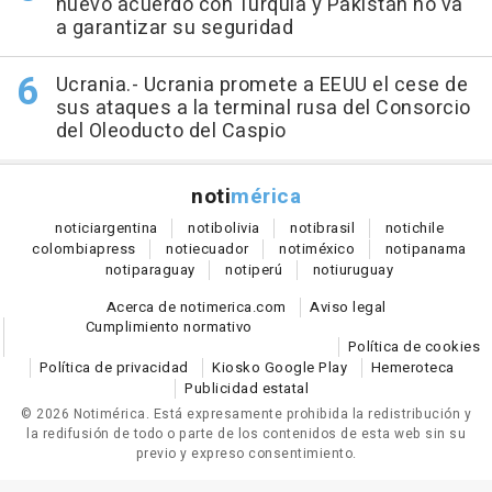
nuevo acuerdo con Turquía y Pakistán no va
a garantizar su seguridad
Ucrania.- Ucrania promete a EEUU el cese de
sus ataques a la terminal rusa del Consorcio
del Oleoducto del Caspio
noti
mérica
notici
argentina
noti
bolivia
noti
brasil
noti
chile
colombia
press
noti
ecuador
noti
méxico
noti
panama
noti
paraguay
noti
perú
noti
uruguay
Acerca de notimerica.com
Aviso legal
Cumplimiento normativo
Política de cookies
Política de privacidad
Kiosko Google Play
Hemeroteca
Publicidad estatal
© 2026 Notimérica.
Está expresamente prohibida la redistribución y
la redifusión de todo o parte de los contenidos de esta web sin su
previo y expreso consentimiento.