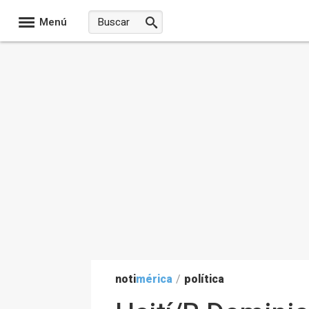
Menú
noti
mérica
/
política