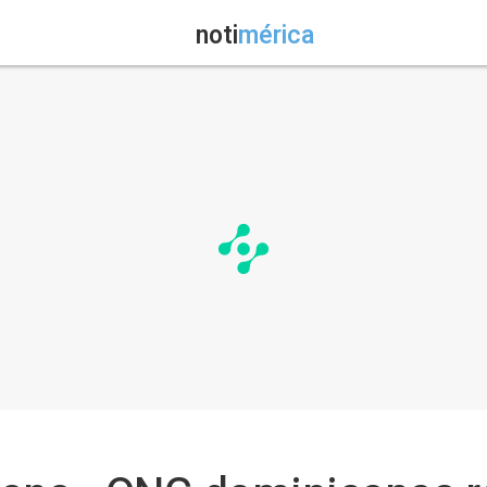
noti
mérica