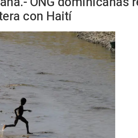
cana.- ONG dominicanas r
ntera con Haití