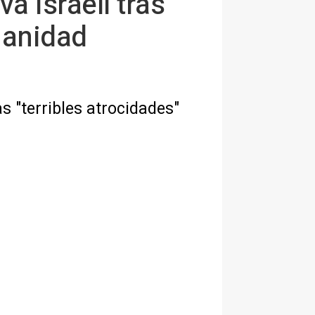
va israelí tras
manidad
s "terribles atrocidades"