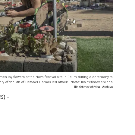
men lay flowers at the Nova festival site in Re'im during a ceremony to
y of the 7th of October Hamas led attack. Photo: Ilia Yefimovich/dpa
- Ilia Yefimovich/dpa - Archivo
S) -