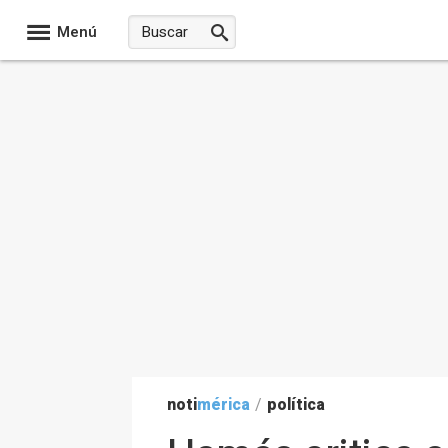
Menú
noti
mérica
/
política