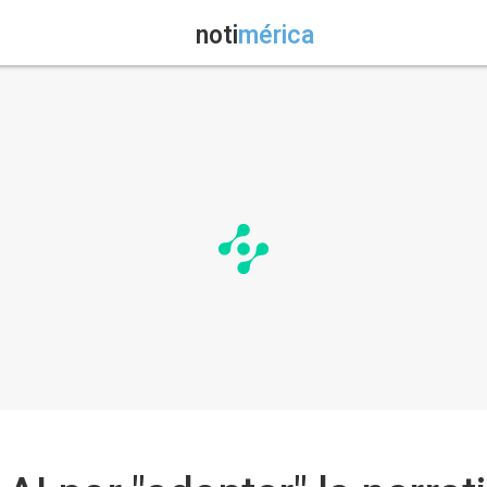
noti
mérica