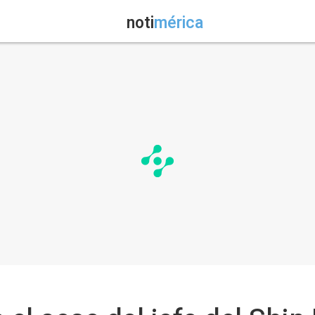
noti
mérica