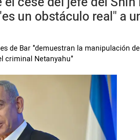
el cese del jefe del Shin 
s un obstáculo real" a un
nes de Bar "demuestran la manipulación del
el criminal Netanyahu"