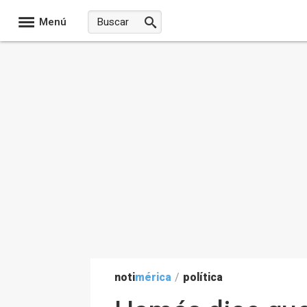
Menú
noti
mérica
/
política