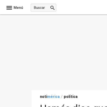
Menú
noti
mérica
/
política