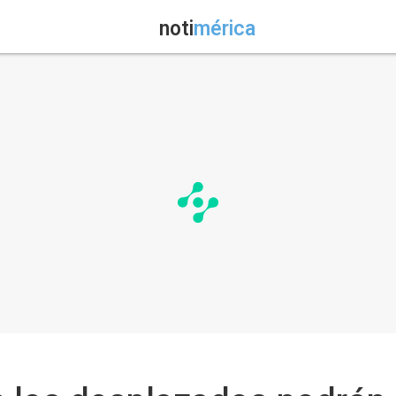
noti
mérica