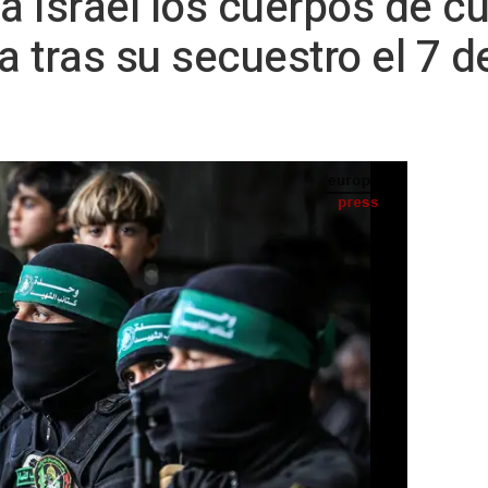
 Israel los cuerpos de c
 tras su secuestro el 7 d
vimiento de Resistencia Islámica (Hamás), durante un funeral en Jan Yunis, en el
sur de la Franaj de Gaza (archivo) - Abed Rahim Khatib/dpa
todos ellos murieron en bombardeos israelíes
e volvieran con vida"