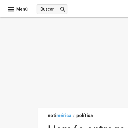
Menú
noti
mérica
/
política