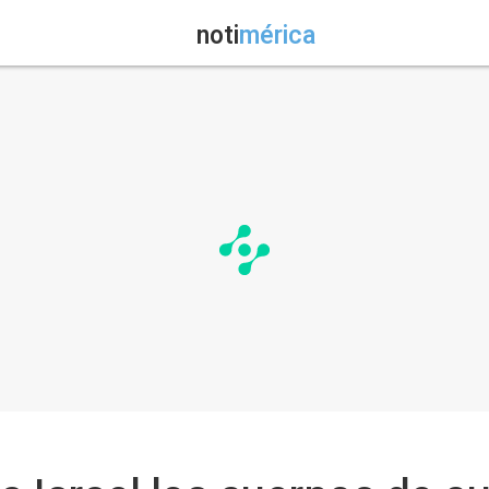
noti
mérica