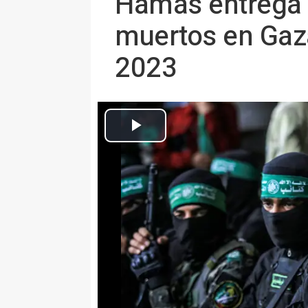
Hamás entrega a
muertos en Gaza
2023
Miembros de las Brigadas Ezzeldín al Qassam, brazo armado del Mo
El grupo palestino reitera que 
y dice que "hubiera preferido qu