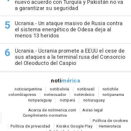
nuevo acuerdo con Turquía y Pakistán no va
a garantizar su seguridad
Ucrania.- Un ataque masivo de Rusia contra
el sistema energético de Odesa deja al
menos 13 heridos
Ucrania.- Ucrania promete a EEUU el cese de
sus ataques a la terminal rusa del Consorcio
del Oleoducto del Caspio
noti
mérica
notici
argentina
noti
bolivia
noti
brasil
noti
chile
colombia
press
noti
ecuador
noti
méxico
noti
panama
noti
paraguay
noti
perú
noti
uruguay
Acerca de notimerica.com
Aviso legal
Cumplimiento normativo
Política de cookies
Política de privacidad
Kiosko Google Play
Hemeroteca