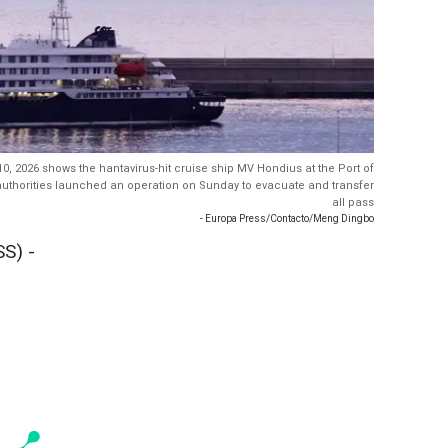
10, 2026 shows the hantavirus-hit cruise ship MV Hondius at the Port of
 authorities launched an operation on Sunday to evacuate and transfer
all pass
- Europa Press/Contacto/Meng Dingbo
S) -