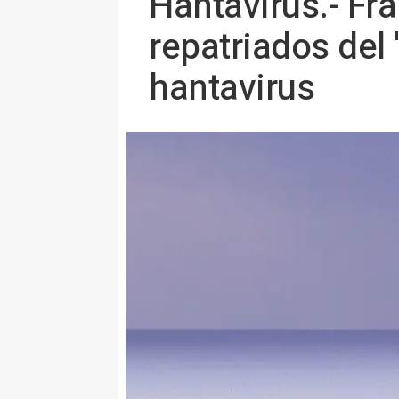
Hantavirus.- Fr
repatriados del
hantavirus