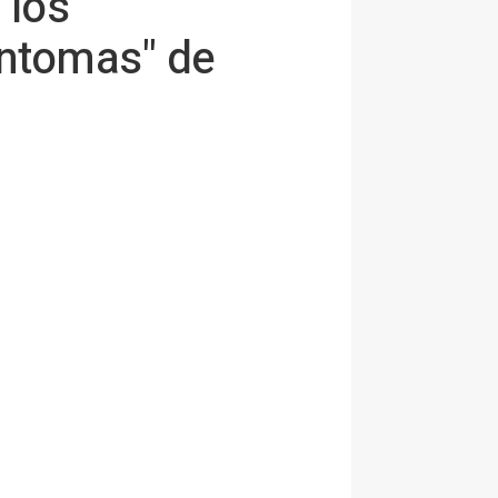
 los
íntomas" de