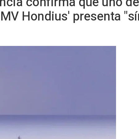
ancia confirma que uno de
 'MV Hondius' presenta "s