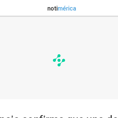
noti
mérica