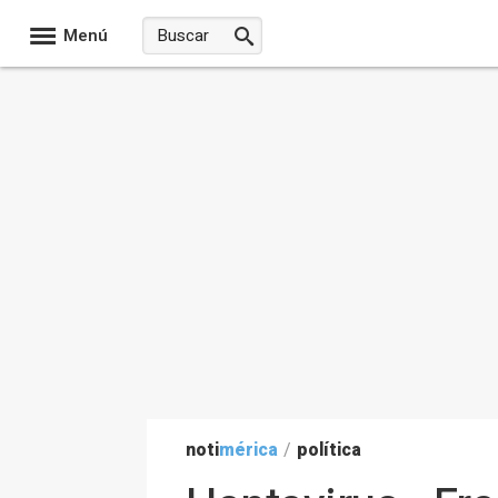
Menú
noti
mérica
/
política