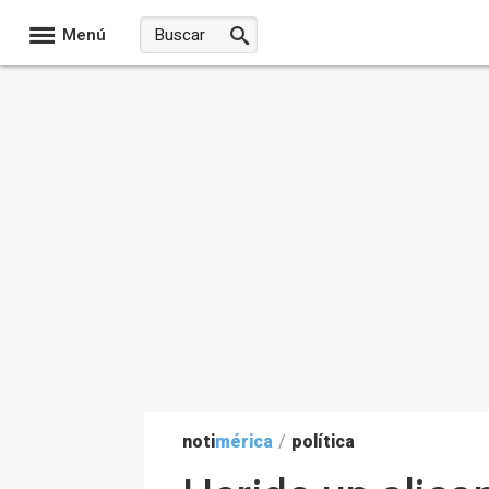
Menú
noti
mérica
/
política