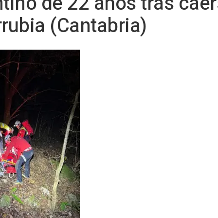
ntino de 22 años tras caer
rrubia (Cantabria)