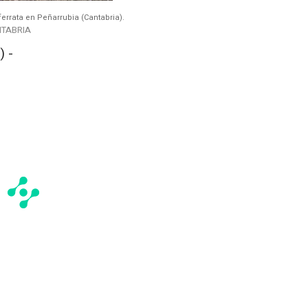
rrata en Peñarrubia (Cantabria).
NTABRIA
 -