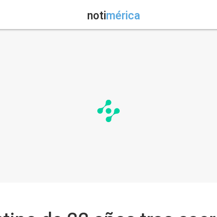
noti
mérica