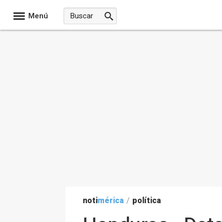
Menú
noti
mérica
/
política