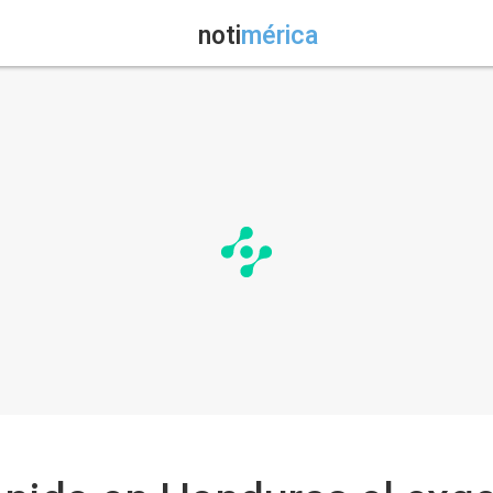
noti
mérica